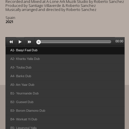
Recorded and Mixed at A-Lone Ark Muzik Studio by Roberto Sanchez
Produced by Santiago Villaverde & Roberto Sanchez
Musically arranged and directed by Roberto Sanchez
Spain
2021
00:00
A1- Baayi Faal Dub
A2- Kharitu Yalla Dub
A3- Touba Dub
A4- Barke Dub
A5- Am Yaar Dub
B1- Yeurmande Dub
B2- Guewel Dub
B3- Borom Diamono Dub
B4- Workatt Yi Dub
B5- Ligueyeul Yalla