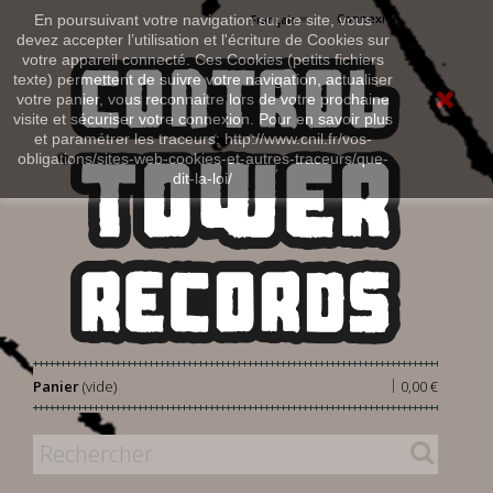
Connexion
En poursuivant votre navigation sur ce site, vous
Français
devez accepter l’utilisation et l'écriture de Cookies sur
votre appareil connecté. Ces Cookies (petits fichiers
texte) permettent de suivre votre navigation, actualiser
votre panier, vous reconnaitre lors de votre prochaine
visite et sécuriser votre connexion. Pour en savoir plus
et paramétrer les traceurs: http://www.cnil.fr/vos-
obligations/sites-web-cookies-et-autres-traceurs/que-
dit-la-loi/
|
Panier
(vide)
0,00 €