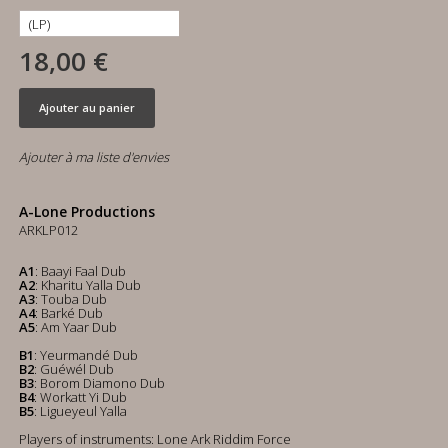
18,00 €
Ajouter au panier
Ajouter à ma liste d'envies
A-Lone Productions
ARKLP012
A1
: Baayi Faal Dub
A2
: Kharitu Yalla Dub
A3
: Touba Dub
A4
: Barké Dub
A5
: Am Yaar Dub
B1
: Yeurmandé Dub
B2
: Guéwél Dub
B3
: Borom Diamono Dub
B4
: Workatt Yi Dub
B5
: Ligueyeul Yalla
Players of instruments: Lone Ark Riddim Force