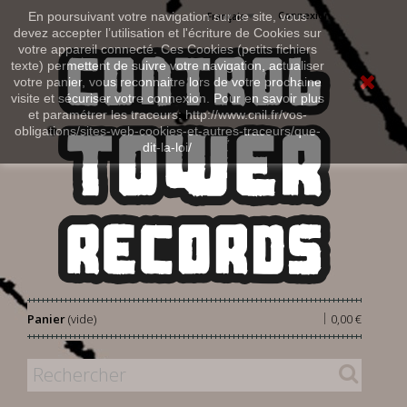
Connexion
En poursuivant votre navigation sur ce site, vous
Français
devez accepter l’utilisation et l'écriture de Cookies sur
votre appareil connecté. Ces Cookies (petits fichiers
texte) permettent de suivre votre navigation, actualiser
votre panier, vous reconnaitre lors de votre prochaine
visite et sécuriser votre connexion. Pour en savoir plus
et paramétrer les traceurs: http://www.cnil.fr/vos-
obligations/sites-web-cookies-et-autres-traceurs/que-
dit-la-loi/
|
Panier
(vide)
0,00 €