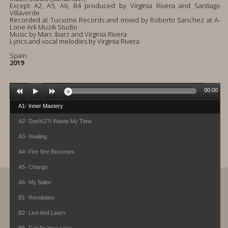
Except A2, A5, A6, B4 produced by Virginia Rivera and Santiago
Villaverde
Recorded at Tucxone Records and mixed by Roberto Sanchez at A-
Lone Ark Muzik Studio
Music by Marc Ibarz and Virginia Rivera
Lyrics and vocal melodies by Virginia Rivera
Spain
2019
00:00
A1- Inner Mastery
A2- Don%27t Waste My Time
A3- Healing
A4- Fire She Becomes
A5- Change
A6- My Sailor
B1- Revolution
B2- Live And Learn