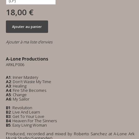
18,00 €
Ajouter au panier
Ajouter à ma liste d'envies
A-Lone Productions
ARKLP006
A1
: Inner Mastery
A2
: Don't Waste My Time
A3
: Healing
A4
: Fire She Becomes
A5
: Change
A6
: My Sailor
B1
: Revolution
B2
: Live And Learn
B3
: Get To Your Love
B4
: Heaven For The Sinners
B5
: Easy Living Woman
Produced, recorded and mixed by Roberto Sanchez at A-Lone Ark
Muzik Studio (Santander)