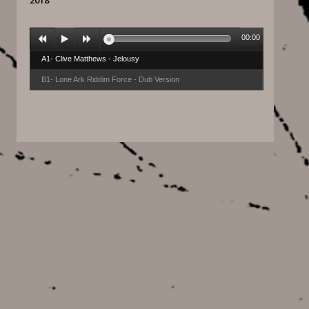
2018
00:00
A1- Clive Matthews - Jelousy
B1- Lone Ark Riddim Force - Dub Version