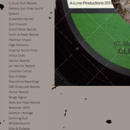
Culture Dub Records
Debtera (Jah Vibes Sound
System)
Dubalistik (kanka)
Dub Invasion
Dub-O-Matic Records
Earth & Power Records
Heartical Impact
High Elements
Imperial Sound Army
Indica Dubs
Itection Records
Jah Warrior Records
Livication Corner
Moa Anbessa
Moonshine Recordings
OBF Dubquake Records
Partial Records
Rough Signal
Roots Ista Posse Records
Rootsman 3000
Salomon Heritage
Storming Dub
WhoDemSound
Wise & Dubwise