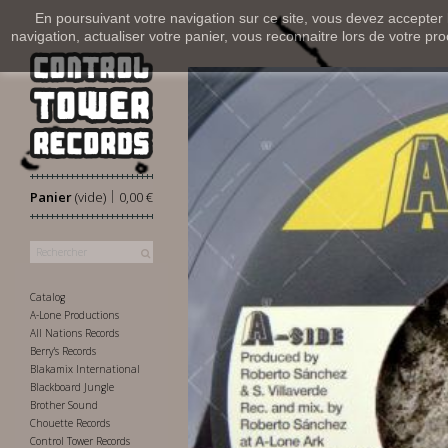
En poursuivant votre navigation sur ce site, vous devez accepter l’
navigation, actualiser votre panier, vous reconnaitre lors de votre pro
|
Panier
(vide)
0,00 €
Catalog
A-Lone Productions
All Nations Records
Berry's Records
Blakamix International
Blackboard Jungle
Brother Sound
Chouette Records
Control Tower Records