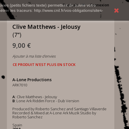
Français
Connexion
kies (petits fichiers texte) permettent de suivre votre
rer les traceurs: http://www.cnil.fr/vos-obligations/sites-
Clive Matthews - Jelousy
(7")
9,00 €
Ajouter à ma liste d'envies
CE PRODUIT N'EST PLUS EN STOCK
A-Lone Productions
ARK7010
A
: Clive Matthews - Jelousy
B
: Lone Ark Riddim Force - Dub Version
Produced by Roberto Sanchez and Santiago Villaverde
Recorded & Mixed at A-Lone Ark Muzik Studio by
Roberto Sanchez
Spain