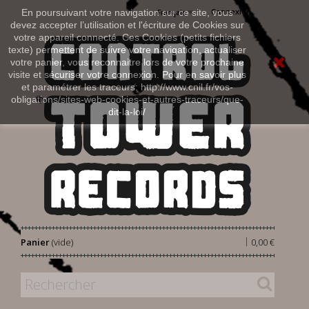
Connexion
En poursuivant votre navigation sur ce site, vous
Français
devez accepter l’utilisation et l'écriture de Cookies sur
votre appareil connecté. Ces Cookies (petits fichiers
texte) permettent de suivre votre navigation, actualiser
votre panier, vous reconnaitre lors de votre prochaine
visite et sécuriser votre connexion. Pour en savoir plus
et paramétrer les traceurs: http://www.cnil.fr/vos-
obligations/sites-web-cookies-et-autres-traceurs/que-
dit-la-loi/
|
Panier
(vide)
0,00 €