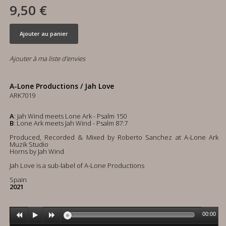
9,50 €
Ajouter au panier
Ajouter à ma liste d'envies
A-Lone Productions / Jah Love
ARK7019
A
: Jah Wind meets Lone Ark - Psalm 150
B
: Lone Ark meets Jah Wind - Psalm 87:7
Produced, Recorded & Mixed by Roberto Sanchez at A-Lone Ark
Muzik Studio
Horns by Jah Wind
Jah Love is a sub-label of A-Lone Productions
Spain
2021
00:00