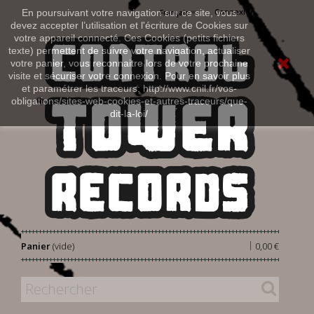
Connexion
En poursuivant votre navigation sur ce site, vous
Français
devez accepter l’utilisation et l'écriture de Cookies sur
votre appareil connecté. Ces Cookies (petits fichiers
texte) permettent de suivre votre navigation, actualiser
votre panier, vous reconnaitre lors de votre prochaine
visite et sécuriser votre connexion. Pour en savoir plus
et paramétrer les traceurs: http://www.cnil.fr/vos-
obligations/sites-web-cookies-et-autres-traceurs/que-
dit-la-loi/
|
Panier
(vide)
0,00 €