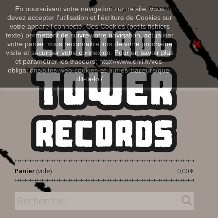
Connexion
En poursuivant votre navigation sur ce site, vous
Français
devez accepter l’utilisation et l'écriture de Cookies sur
votre appareil connecté. Ces Cookies (petits fichiers
texte) permettent de suivre votre navigation, actualiser
votre panier, vous reconnaitre lors de votre prochaine
visite et sécuriser votre connexion. Pour en savoir plus
et paramétrer les traceurs: http://www.cnil.fr/vos-
obligations/sites-web-cookies-et-autres-traceurs/que-
dit-la-loi/
|
Panier
(vide)
0,00 €