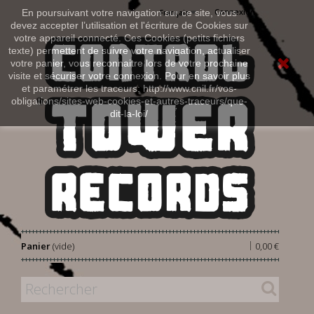
Connexion
En poursuivant votre navigation sur ce site, vous
Français
devez accepter l’utilisation et l'écriture de Cookies sur
votre appareil connecté. Ces Cookies (petits fichiers
texte) permettent de suivre votre navigation, actualiser
votre panier, vous reconnaitre lors de votre prochaine
visite et sécuriser votre connexion. Pour en savoir plus
et paramétrer les traceurs: http://www.cnil.fr/vos-
obligations/sites-web-cookies-et-autres-traceurs/que-
dit-la-loi/
|
Panier
(vide)
0,00 €