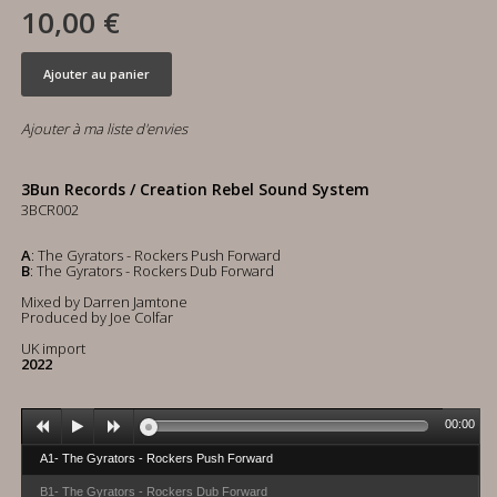
10,00 €
Ajouter au panier
Ajouter à ma liste d'envies
3Bun Records / Creation Rebel Sound System
3BCR002
A
: The Gyrators - Rockers Push Forward
B
: The Gyrators - Rockers Dub Forward
Mixed by Darren Jamtone
Produced by Joe Colfar
UK import
2022
00:00
A1- The Gyrators - Rockers Push Forward
B1- The Gyrators - Rockers Dub Forward