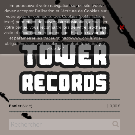
Connexion
En poursuivant votre navigation sur ce site, vous
Français
devez accepter l’utilisation et l'écriture de Cookies sur
votre appareil connecté. Ces Cookies (petits fichiers
texte) permettent de suivre votre navigation, actualiser
votre panier, vous reconnaitre lors de votre prochaine
visite et sécuriser votre connexion. Pour en savoir plus
et paramétrer les traceurs: http://www.cnil.fr/vos-
obligations/sites-web-cookies-et-autres-traceurs/que-
dit-la-loi/
|
Panier
(vide)
0,00 €