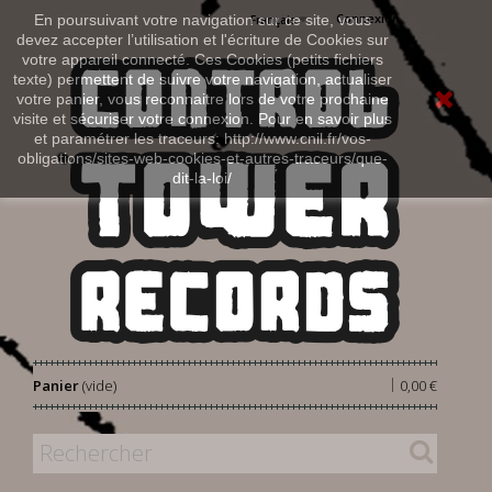
Connexion
En poursuivant votre navigation sur ce site, vous
Français
devez accepter l’utilisation et l'écriture de Cookies sur
votre appareil connecté. Ces Cookies (petits fichiers
texte) permettent de suivre votre navigation, actualiser
votre panier, vous reconnaitre lors de votre prochaine
visite et sécuriser votre connexion. Pour en savoir plus
et paramétrer les traceurs: http://www.cnil.fr/vos-
obligations/sites-web-cookies-et-autres-traceurs/que-
dit-la-loi/
|
Panier
(vide)
0,00 €