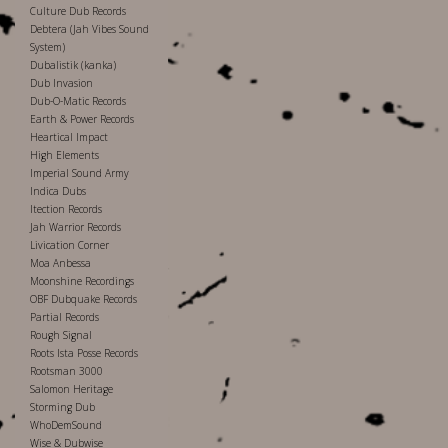
Culture Dub Records
Debtera (Jah Vibes Sound
System)
Dubalistik (kanka)
Dub Invasion
Dub-O-Matic Records
Earth & Power Records
Heartical Impact
High Elements
Imperial Sound Army
Indica Dubs
Itection Records
Jah Warrior Records
Livication Corner
Moa Anbessa
Moonshine Recordings
OBF Dubquake Records
Partial Records
Rough Signal
Roots Ista Posse Records
Rootsman 3000
Salomon Heritage
Storming Dub
WhoDemSound
Wise & Dubwise