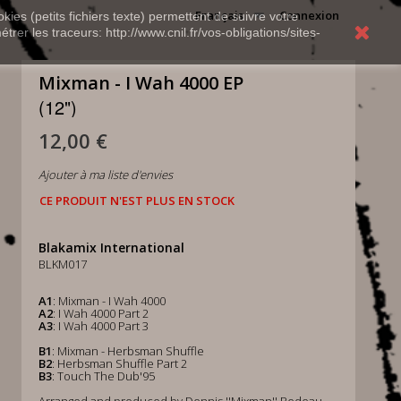
Français
Connexion
kies (petits fichiers texte) permettent de suivre votre
rer les traceurs: http://www.cnil.fr/vos-obligations/sites-
Mixman - I Wah 4000 EP
(12")
12,00 €
Ajouter à ma liste d'envies
CE PRODUIT N'EST PLUS EN STOCK
Blakamix International
BLKM017
A1
: Mixman - I Wah 4000
A2
: I Wah 4000 Part 2
A3
: I Wah 4000 Part 3
B1
: Mixman - Herbsman Shuffle
B2
: Herbsman Shuffle Part 2
B3
: Touch The Dub'95