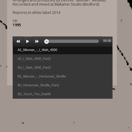
Arranged and produced by Dennis ''Mixman'' Bedeau
Recorded and mixed at Blakamix Studio (Bedford)
Repress in white label 2014
UK
1995
00:00
A1_Mixman_-_I_Wah_4000
A2_I_Wah_4000_Part2
A3_I_Wah_4000_Part3
B1_Mixman_-_Herbsman_Shuffle
B2_Herbsman_Shuffle_Part2
B3_Touch_The_Dub95