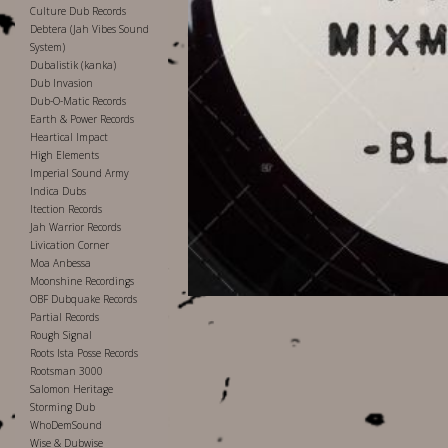
Culture Dub Records
Debtera (Jah Vibes Sound
System)
Dubalistik (kanka)
Dub Invasion
Dub-O-Matic Records
Earth & Power Records
Heartical Impact
High Elements
Imperial Sound Army
Indica Dubs
Itection Records
Jah Warrior Records
Livication Corner
Moa Anbessa
Moonshine Recordings
OBF Dubquake Records
Partial Records
Rough Signal
Roots Ista Posse Records
Rootsman 3000
Salomon Heritage
Storming Dub
WhoDemSound
Wise & Dubwise