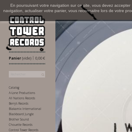
En poursuivant votre navigation sur ce site, vous devez accepter l’
navigation, actualiser votre panier, vous reconnaitre lors de votre pro
|
Panier
(vide)
0,00 €
Catalog
A-Lone Productions
All Nations Records
Berry's Records
Blakamix International
Blackboard Jungle
Brother Sound
Chouette Records
Control Tower Records