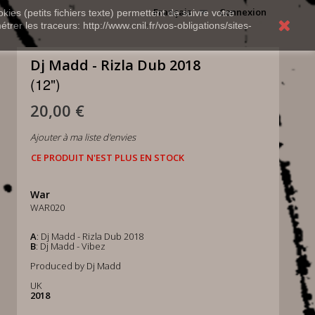
Français
Connexion
kies (petits fichiers texte) permettent de suivre votre
rer les traceurs: http://www.cnil.fr/vos-obligations/sites-
Dj Madd - Rizla Dub 2018
(12")
20,00 €
Ajouter à ma liste d'envies
CE PRODUIT N'EST PLUS EN STOCK
War
WAR020
A
: Dj Madd - Rizla Dub 2018
B
: Dj Madd - Vibez
Produced by Dj Madd
UK
2018