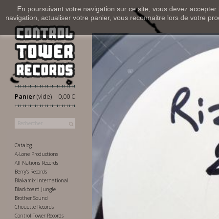
En poursuivant votre navigation sur ce site, vous devez accepter l’
navigation, actualiser votre panier, vous reconnaitre lors de votre pro
|
Panier
(vide)
0,00 €
Catalog
A-Lone Productions
All Nations Records
Berry's Records
Blakamix International
Blackboard Jungle
Brother Sound
Chouette Records
Control Tower Records