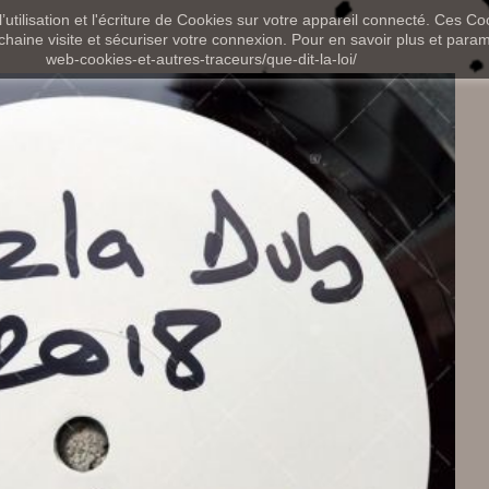
utilisation et l'écriture de Cookies sur votre appareil connecté. Ces Coo
chaine visite et sécuriser votre connexion. Pour en savoir plus et paramét
web-cookies-et-autres-traceurs/que-dit-la-loi/