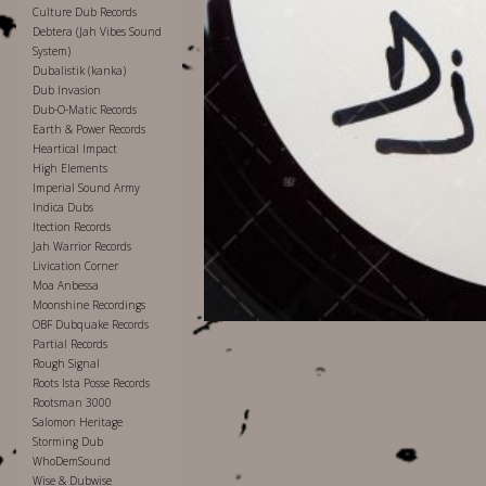
Culture Dub Records
Debtera (Jah Vibes Sound
System)
Dubalistik (kanka)
Dub Invasion
Dub-O-Matic Records
Earth & Power Records
Heartical Impact
High Elements
Imperial Sound Army
Indica Dubs
Itection Records
Jah Warrior Records
Livication Corner
Moa Anbessa
Moonshine Recordings
OBF Dubquake Records
Partial Records
Rough Signal
Roots Ista Posse Records
Rootsman 3000
Salomon Heritage
Storming Dub
WhoDemSound
Wise & Dubwise