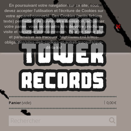
Connexion
En poursuivant votre navigation sur ce site, vous
Français
devez accepter l’utilisation et l'écriture de Cookies sur
votre appareil connecté. Ces Cookies (petits fichiers
texte) permettent de suivre votre navigation, actualiser
votre panier, vous reconnaitre lors de votre prochaine
visite et sécuriser votre connexion. Pour en savoir plus
et paramétrer les traceurs: http://www.cnil.fr/vos-
obligations/sites-web-cookies-et-autres-traceurs/que-
dit-la-loi/
|
Panier
(vide)
0,00 €