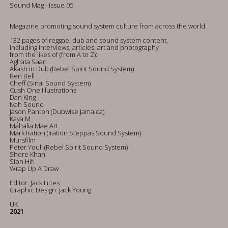
Sound Mag - Issue 05
Magazine promoting sound system culture from across the world.
132 pages of reggae, dub and sound system content,
including interviews, articles, art and photography
from the likes of (from A to Z):
Aghata Saan
Akash in Dub (Rebel Spirit Sound System)
Ben Bell
Cheff (Sinai Sound System)
Cush One Illustrations
Dan King
Ivah Sound
Jason Panton (Dubwise Jamaica)
Kaya M
Mahalia Mae Art
Mark Iration (Iration Steppas Sound System)
Mursfilm
Peter Youll (Rebel Spirit Sound System)
Shere Khan
Sion Hifi
Wrap Up A Draw
Editor: Jack Fittes
Graphic Design: Jack Young
UK
2021