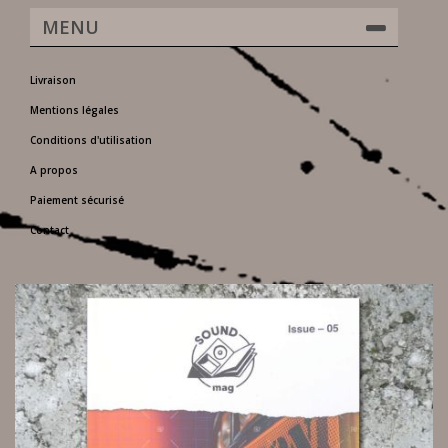
MENU
Livraison
Mentions légales
Conditions d'utilisation
A propos
Paiement sécurisé
Contact