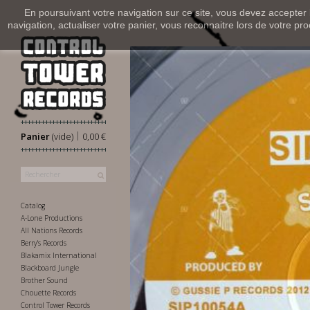
En poursuivant votre navigation sur ce site, vous devez accepter l’
navigation, actualiser votre panier, vous reconnaitre lors de votre pro
|
Panier
(vide)
0,00 €
Catalog
A-Lone Productions
All Nations Records
Berry's Records
Blakamix International
Blackboard Jungle
Brother Sound
Chouette Records
Control Tower Records