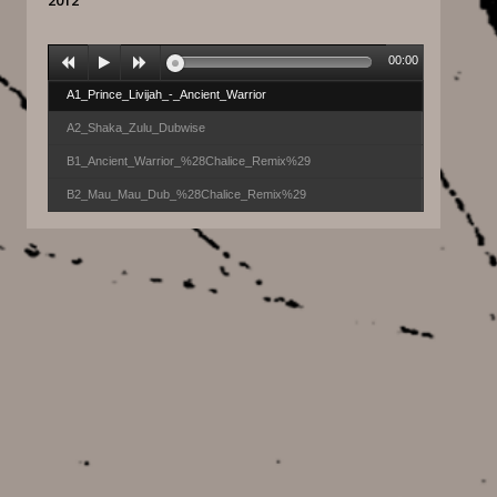
2012
00:00
A1_Prince_Livijah_-_Ancient_Warrior
A2_Shaka_Zulu_Dubwise
B1_Ancient_Warrior_%28Chalice_Remix%29
B2_Mau_Mau_Dub_%28Chalice_Remix%29