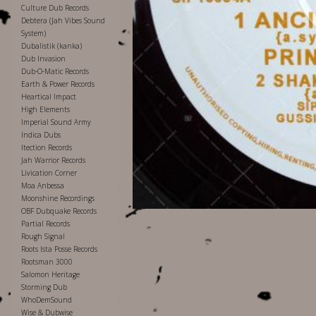
Culture Dub Records
Debtera (Jah Vibes Sound
System)
Dubalistik (kanka)
Dub Invasion
Dub-O-Matic Records
Earth & Power Records
Heartical Impact
High Elements
Imperial Sound Army
Indica Dubs
Itection Records
Jah Warrior Records
Livication Corner
Moa Anbessa
Moonshine Recordings
OBF Dubquake Records
Partial Records
Rough Signal
Roots Ista Posse Records
Rootsman 3000
Salomon Heritage
Storming Dub
WhoDemSound
Wise & Dubwise