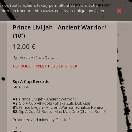
Français
Connexion
kies (petits fichiers texte) permettent de suivre votre
rer les traceurs: http://www.cnil.fr/vos-obligations/sites-
Prince Livi Jah - Ancient Warrior !
(10")
12,00 €
Ajouter à ma liste d'envies
CE PRODUIT N'EST PLUS EN STOCK
Sip A Cup Records
SIP10054
A1
: Prince Livi Jah - Ancient Warrior !
A2
: Sip A Cup All Roots - Shaka Zulu Dubwise
B1
: Prince Livi Jah - Ancient Warrior ! (Chalice Remix)
B2
: Sip A Cup All Roots - Mau Mau Dub (Chalice Remix)
Produced and mixed by Gussie P
UK