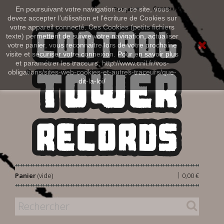
Connexion
En poursuivant votre navigation sur ce site, vous
Français
devez accepter l’utilisation et l'écriture de Cookies sur
votre appareil connecté. Ces Cookies (petits fichiers
texte) permettent de suivre votre navigation, actualiser
votre panier, vous reconnaitre lors de votre prochaine
visite et sécuriser votre connexion. Pour en savoir plus
et paramétrer les traceurs: http://www.cnil.fr/vos-
obligations/sites-web-cookies-et-autres-traceurs/que-
dit-la-loi/
|
Panier
(vide)
0,00 €