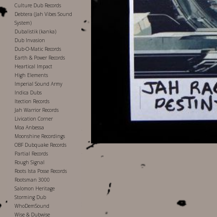
Culture Dub Records
Debtera (Jah Vibes Sound
System)
Dubalistik (kanka)
Dub Invasion
Dub-O-Matic Records
Earth & Power Records
Heartical Impact
High Elements
Imperial Sound Army
Indica Dubs
Itection Records
Jah Warrior Records
Livication Corner
Moa Anbessa
Moonshine Recordings
OBF Dubquake Records
Partial Records
Rough Signal
Roots Ista Posse Records
Rootsman 3000
Salomon Heritage
Storming Dub
WhoDemSound
Wise & Dubwise