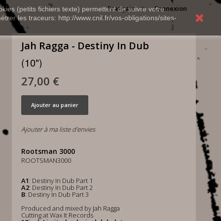
Français
Connexion
kies (petits fichiers texte) permettent de suivre votre
rer les traceurs: http://www.cnil.fr/vos-obligations/sites-
Jah Ragga - Destiny In Dub
(10")
27,00 €
Ajouter au panier
Ajouter à ma liste d'envies
Rootsman 3000
ROOTSMAN3000
A1
: Destiny In Dub Part 1
A2
: Destiny In Dub Part 2
B
: Destiny In Dub Part 3
Produced and mixed by Jah Ragga
Cutting at Wax It Records