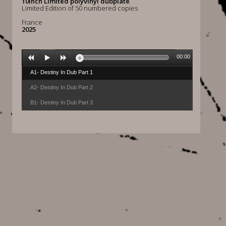
10inch Limited polyvinyl dubplate
Limited Edition of 50 numbered copies
France
2025
00:00
A1- Destiny In Dub Part 1
A2- Destiny In Dub Part 2
B1- Destiny In Dub Part 3