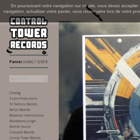
En poursuivant votre navigation sur ce site, vous devez accepter l’
navigation, actualiser votre panier, vous reconnaitre lors de votre pro
|
Panier
(vide)
0,00 €
Catalog
A-Lone Productions
All Nations Records
Berry's Records
Blakamix International
Blackboard Jungle
Brother Sound
Chouette Records
Control Tower Records