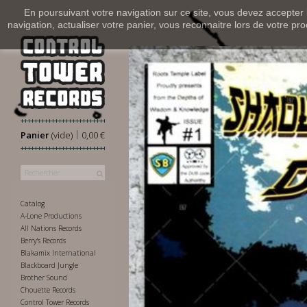
En poursuivant votre navigation sur ce site, vous devez accepter l’
navigation, actualiser votre panier, vous reconnaitre lors de votre pro
|
Panier
(vide)
0,00 €
Catalog
A-Lone Productions
All Nations Records
Berry's Records
Blakamix International
Blackboard Jungle
Brother Sound
Chouette Records
Control Tower Records