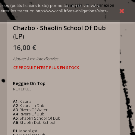
Français
Connexion
kies (petits fichiers texte) permettent de suivre votre
rer les traceurs: http://www.cnil.fr/vos-obligations/sites-
Chazbo - Shaolin School Of Dub
(LP)
16,00 €
Ajouter à ma liste d'envies
CE PRODUIT N'EST PLUS EN STOCK
Reggae On Top
ROTLP033
A1
: Kizuna
A2
: Kizuna In Dub
A3
: Rivers Of Water
A4
: Rivers Of Dub
A5
: Shaolin School Of Dub
A6
: Shaolin Dub School
B1
: Moonlight