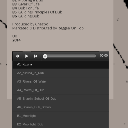
B2
: Moonlight Dub
B3
: Giver Of Life
B4
: Dub For Life
B5
: Guiding Principles Of Dub
B6
: Guiding Dub
Produced by Chazbo
Marketed & Distributed by Reggae On Top
UK
2014
00:00
A1_Kizuna
A2_Kizuna_In_Dub
A3_Rivers_Of_Water
A4_Rivers_Of_Dub
A5_Shaolin_School_Of_Dub
A6_Shaolin_Dub_School
B1_Moonlight
B2_Moonlight_Dub