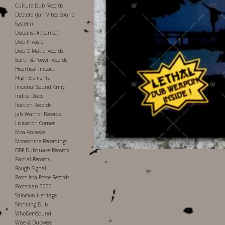
Culture Dub Records
Debtera (Jah Vibes Sound
System)
Dubalistik (kanka)
Dub Invasion
Dub-O-Matic Records
Earth & Power Records
Heartical Impact
High Elements
Imperial Sound Army
Indica Dubs
Itection Records
Jah Warrior Records
Livication Corner
Moa Anbessa
Moonshine Recordings
OBF Dubquake Records
Partial Records
Rough Signal
Roots Ista Posse Records
Rootsman 3000
Salomon Heritage
Storming Dub
WhoDemSound
Wise & Dubwise