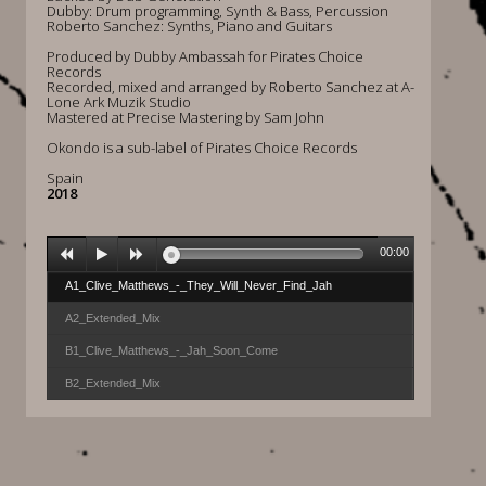
Dubby: Drum programming, Synth & Bass, Percussion
Roberto Sanchez: Synths, Piano and Guitars
Produced by Dubby Ambassah for Pirates Choice
Records
Recorded, mixed and arranged by Roberto Sanchez at A-
Lone Ark Muzik Studio
Mastered at Precise Mastering by Sam John
Okondo is a sub-label of Pirates Choice Records
Spain
2018
00:00
A1_Clive_Matthews_-_They_Will_Never_Find_Jah
A2_Extended_Mix
B1_Clive_Matthews_-_Jah_Soon_Come
B2_Extended_Mix