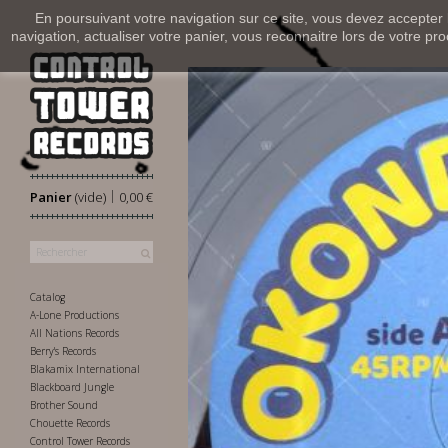
En poursuivant votre navigation sur ce site, vous devez accepter l’
navigation, actualiser votre panier, vous reconnaitre lors de votre pro
|
Panier
(vide)
0,00 €
Catalog
A-Lone Productions
All Nations Records
Berry's Records
Blakamix International
Blackboard Jungle
Brother Sound
Chouette Records
Control Tower Records