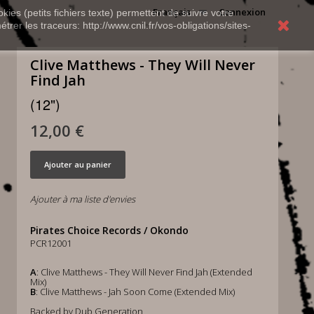
Français
Connexion
kies (petits fichiers texte) permettent de suivre votre
rer les traceurs: http://www.cnil.fr/vos-obligations/sites-
Clive Matthews - They Will Never
Find Jah
(12")
12,00 €
Ajouter au panier
Ajouter à ma liste d'envies
Pirates Choice Records / Okondo
PCR12001
A
: Clive Matthews - They Will Never Find Jah (Extended
Mix)
B
: Clive Matthews - Jah Soon Come (Extended Mix)
Backed by Dub Generation