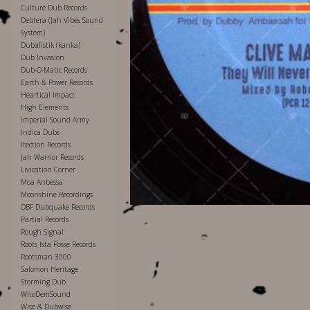
Culture Dub Records
Debtera (Jah Vibes Sound
System)
Dubalistik (kanka)
Dub Invasion
Dub-O-Matic Records
Earth & Power Records
Heartical Impact
High Elements
Imperial Sound Army
Indica Dubs
Itection Records
Jah Warrior Records
Livication Corner
Moa Anbessa
Moonshine Recordings
OBF Dubquake Records
Partial Records
Rough Signal
Roots Ista Posse Records
Rootsman 3000
Salomon Heritage
Storming Dub
WhoDemSound
Wise & Dubwise