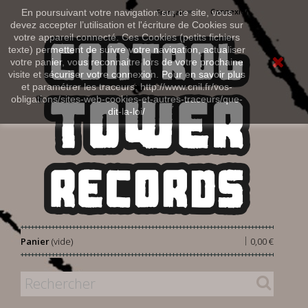
Connexion
En poursuivant votre navigation sur ce site, vous
Français
devez accepter l’utilisation et l'écriture de Cookies sur
votre appareil connecté. Ces Cookies (petits fichiers
texte) permettent de suivre votre navigation, actualiser
votre panier, vous reconnaitre lors de votre prochaine
visite et sécuriser votre connexion. Pour en savoir plus
et paramétrer les traceurs: http://www.cnil.fr/vos-
obligations/sites-web-cookies-et-autres-traceurs/que-
dit-la-loi/
|
Panier
(vide)
0,00 €