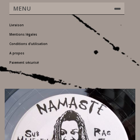
MENU
Livraison
Mentions légales
Conditions d'utilisation
A propos
Paiement sécurisé
Contact