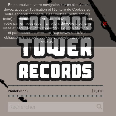
Connexion
En poursuivant votre navigation sur ce site, vous
Français
devez accepter l’utilisation et l'écriture de Cookies sur
votre appareil connecté. Ces Cookies (petits fichiers
texte) permettent de suivre votre navigation, actualiser
votre panier, vous reconnaitre lors de votre prochaine
visite et sécuriser votre connexion. Pour en savoir plus
et paramétrer les traceurs: http://www.cnil.fr/vos-
obligations/sites-web-cookies-et-autres-traceurs/que-
dit-la-loi/
|
Panier
(vide)
0,00 €