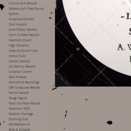
Culture Dub Records
Debtera (Jah Vibes Sound
System)
Dubalistik (kanka)
Dub Invasion
Dub-O-Matic Records
Earth & Power Records
Heartical Impact
High Elements
Imperial Sound Army
Indica Dubs
Itection Records
Jah Warrior Records
Livication Corner
Moa Anbessa
Moonshine Recordings
OBF Dubquake Records
Partial Records
Rough Signal
Roots Ista Posse Records
Rootsman 3000
Salomon Heritage
Storming Dub
WhoDemSound
Wise & Dubwise