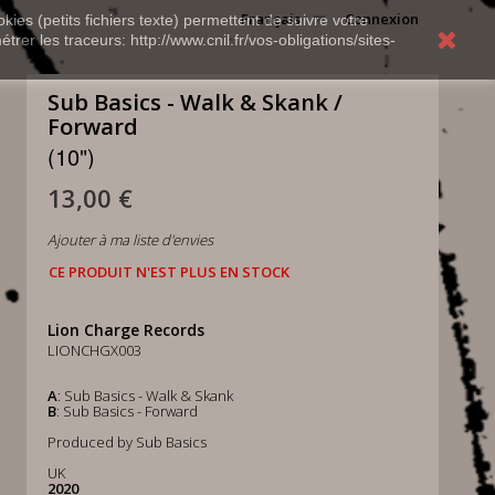
Français
Connexion
kies (petits fichiers texte) permettent de suivre votre
rer les traceurs: http://www.cnil.fr/vos-obligations/sites-
Sub Basics - Walk & Skank /
Forward
(10")
13,00 €
Ajouter à ma liste d'envies
CE PRODUIT N'EST PLUS EN STOCK
Lion Charge Records
LIONCHGX003
A
: Sub Basics - Walk & Skank
B
: Sub Basics - Forward
Produced by Sub Basics
UK
2020