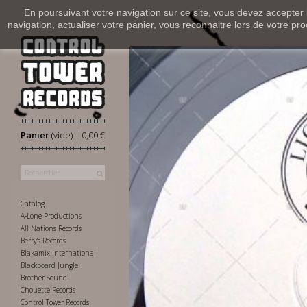
En poursuivant votre navigation sur ce site, vous devez accepter l’
navigation, actualiser votre panier, vous reconnaitre lors de votre pro
|
Panier
(vide)
0,00 €
Catalog
A-Lone Productions
All Nations Records
Berry's Records
Blakamix International
Blackboard Jungle
Brother Sound
Chouette Records
Control Tower Records