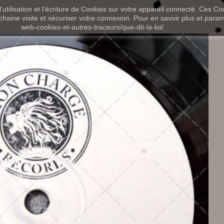
utilisation et l'écriture de Cookies sur votre appareil connecté. Ces Coo
chaine visite et sécuriser votre connexion. Pour en savoir plus et paramét
web-cookies-et-autres-traceurs/que-dit-la-loi/