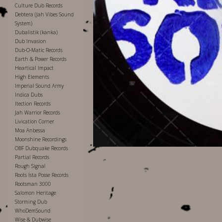
Culture Dub Records
Debtera (Jah Vibes Sound
System)
Dubalistik (kanka)
Dub Invasion
Dub-O-Matic Records
Earth & Power Records
Heartical Impact
High Elements
Imperial Sound Army
Indica Dubs
Itection Records
Jah Warrior Records
Livication Corner
Moa Anbessa
Moonshine Recordings
OBF Dubquake Records
Partial Records
Rough Signal
Roots Ista Posse Records
Rootsman 3000
Salomon Heritage
Storming Dub
WhoDemSound
Wise & Dubwise