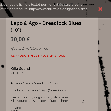
Français
Connexion
kies (petits fichiers texte) permettent de suivre votre
rer les traceurs: http://www.cnil.fr/vos-obligations/sites-
Lapo & Ago - Dreadlock Blues
(10")
30,00 €
Ajouter à ma liste d'envies
CE PRODUIT N'EST PLUS EN STOCK
Killa Sound
KILLA005
A
: Lapo & Ago - Dreadlock Blues
Produced by Lapo & Ago (Numa Crew)
Limited Edition, single sided, white label
Killa Sound is a sub label of Moonshine Recordings
Poland