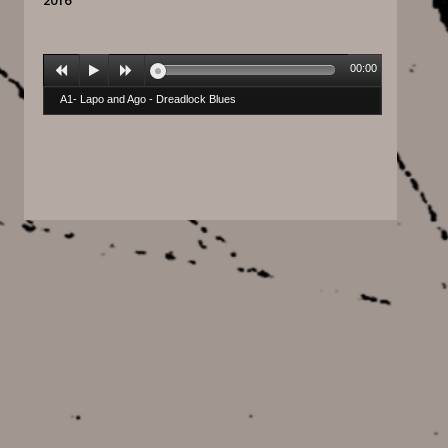
2016
00:00
A1- Lapo and Ago - Dreadlock Blues