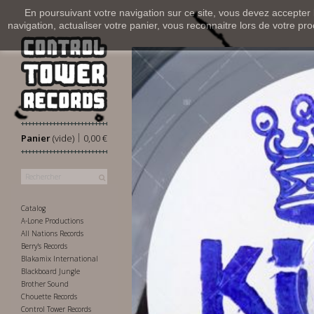
En poursuivant votre navigation sur ce site, vous devez accepter l’
navigation, actualiser votre panier, vous reconnaitre lors de votre pro
|
Panier
(vide)
0,00 €
Catalog
A-Lone Productions
All Nations Records
Berry's Records
Blakamix International
Blackboard Jungle
Brother Sound
Chouette Records
Control Tower Records