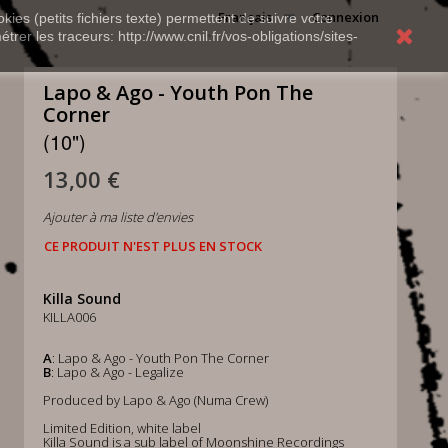
Français
Connexion
kies (petits fichiers texte) permettent de suivre votre
rer les traceurs: http://www.cnil.fr/vos-obligations/sites-
Lapo & Ago - Youth Pon The
Corner
(10")
13,00 €
Ajouter à ma liste d'envies
CE PRODUIT N'EST PLUS EN STOCK
Killa Sound
KILLA006
A
: Lapo & Ago - Youth Pon The Corner
B
: Lapo & Ago - Legalize
Produced by Lapo & Ago (Numa Crew)
Limited Edition, white label
Killa Sound is a sub label of Moonshine Recordings