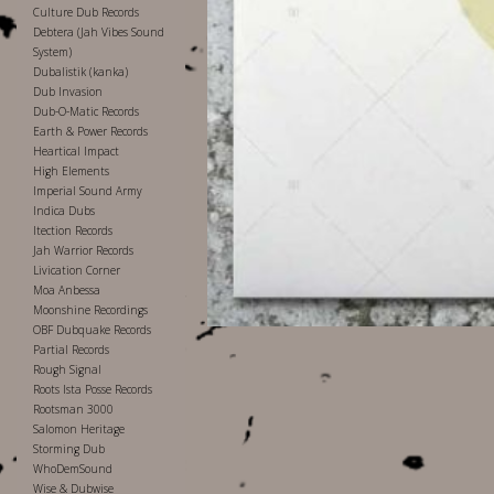
Culture Dub Records
Debtera (Jah Vibes Sound
System)
Dubalistik (kanka)
Dub Invasion
Dub-O-Matic Records
Earth & Power Records
Heartical Impact
High Elements
Imperial Sound Army
Indica Dubs
Itection Records
Jah Warrior Records
Livication Corner
Moa Anbessa
Moonshine Recordings
OBF Dubquake Records
Partial Records
Rough Signal
Roots Ista Posse Records
Rootsman 3000
Salomon Heritage
Storming Dub
WhoDemSound
Wise & Dubwise