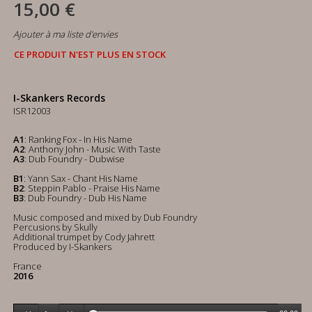
15,00 €
Ajouter à ma liste d'envies
CE PRODUIT N'EST PLUS EN STOCK
I-Skankers Records
ISR12003
A1
: Ranking Fox - In His Name
A2
: Anthony John - Music With Taste
A3
: Dub Foundry - Dubwise
B1
: Yann Sax - Chant His Name
B2
: Steppin Pablo - Praise His Name
B3
: Dub Foundry - Dub His Name
Music composed and mixed by Dub Foundry
Percusions by Skully
Additional trumpet by Cody Jahrett
Produced by I-Skankers
France
2016