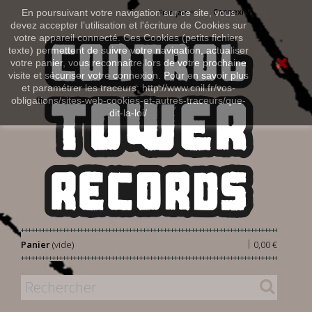
Connexion
En poursuivant votre navigation sur ce site, vous
Français
devez accepter l’utilisation et l'écriture de Cookies sur
votre appareil connecté. Ces Cookies (petits fichiers
texte) permettent de suivre votre navigation, actualiser
votre panier, vous reconnaitre lors de votre prochaine
visite et sécuriser votre connexion. Pour en savoir plus
et paramétrer les traceurs: http://www.cnil.fr/vos-
obligations/sites-web-cookies-et-autres-traceurs/que-
dit-la-loi/
|
Panier
(vide)
0,00 €