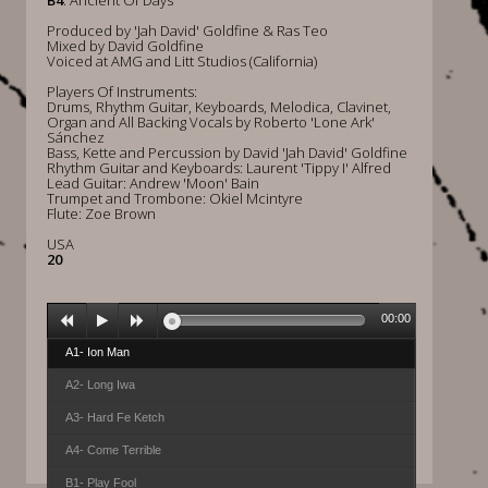
B4
: Ancient Of Days
Produced by 'Jah David' Goldfine & Ras Teo
Mixed by David Goldfine
Voiced at AMG and Litt Studios (California)
Players Of Instruments:
Drums, Rhythm Guitar, Keyboards, Melodica, Clavinet,
Organ and All Backing Vocals by Roberto 'Lone Ark'
Sánchez
Bass, Kette and Percussion by David 'Jah David' Goldfine
Rhythm Guitar and Keyboards: Laurent 'Tippy I' Alfred
Lead Guitar: Andrew 'Moon' Bain
Trumpet and Trombone: Okiel Mcintyre
Flute: Zoe Brown
USA
20
00:00
A1- Ion Man
A2- Long Iwa
A3- Hard Fe Ketch
A4- Come Terrible
B1- Play Fool