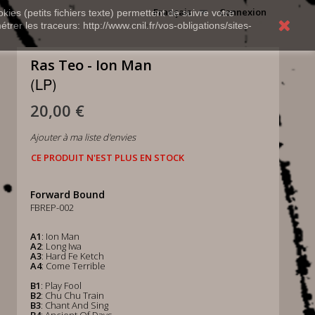
Français
Connexion
kies (petits fichiers texte) permettent de suivre votre
rer les traceurs: http://www.cnil.fr/vos-obligations/sites-
Ras Teo - Ion Man
(LP)
20,00 €
Ajouter à ma liste d'envies
CE PRODUIT N'EST PLUS EN STOCK
Forward Bound
FBREP-002
A1
: Ion Man
A2
: Long Iwa
A3
: Hard Fe Ketch
A4
: Come Terrible
B1
: Play Fool
B2
: Chu Chu Train
B3
: Chant And Sing