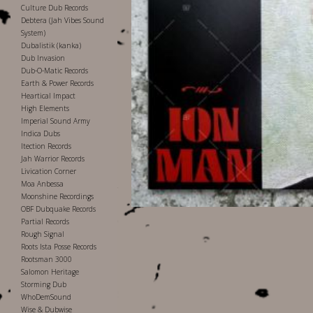
Culture Dub Records
Debtera (Jah Vibes Sound
System)
Dubalistik (kanka)
Dub Invasion
Dub-O-Matic Records
Earth & Power Records
Heartical Impact
High Elements
Imperial Sound Army
Indica Dubs
Itection Records
Jah Warrior Records
Livication Corner
Moa Anbessa
Moonshine Recordings
OBF Dubquake Records
Partial Records
Rough Signal
Roots Ista Posse Records
Rootsman 3000
Salomon Heritage
Storming Dub
WhoDemSound
Wise & Dubwise