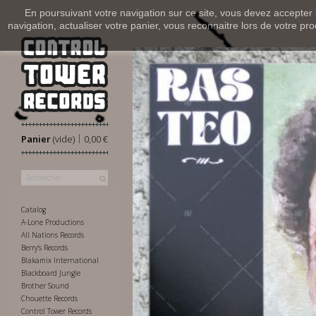
En poursuivant votre navigation sur ce site, vous devez accepter l’
navigation, actualiser votre panier, vous reconnaitre lors de votre pro
|
Panier
(vide)
0,00 €
Catalog
A-Lone Productions
All Nations Records
Berry's Records
Blakamix International
Blackboard Jungle
Brother Sound
Chouette Records
Control Tower Records