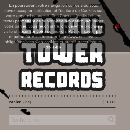
Connexion
En poursuivant votre navigation sur ce site, vous
Français
devez accepter l’utilisation et l'écriture de Cookies sur
votre appareil connecté. Ces Cookies (petits fichiers
texte) permettent de suivre votre navigation, actualiser
votre panier, vous reconnaitre lors de votre prochaine
visite et sécuriser votre connexion. Pour en savoir plus
et paramétrer les traceurs: http://www.cnil.fr/vos-
obligations/sites-web-cookies-et-autres-traceurs/que-
dit-la-loi/
|
Panier
(vide)
0,00 €