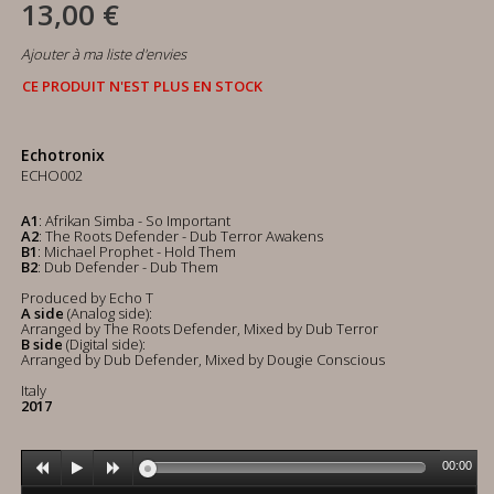
13,00 €
Ajouter à ma liste d'envies
CE PRODUIT N'EST PLUS EN STOCK
Echotronix
ECHO002
A1
: Afrikan Simba - So Important
A2
: The Roots Defender - Dub Terror Awakens
B1
: Michael Prophet - Hold Them
B2
: Dub Defender - Dub Them
Produced by Echo T
A side
(Analog side):
Arranged by The Roots Defender, Mixed by Dub Terror
B side
(Digital side):
Arranged by Dub Defender, Mixed by Dougie Conscious
Italy
2017
00:00