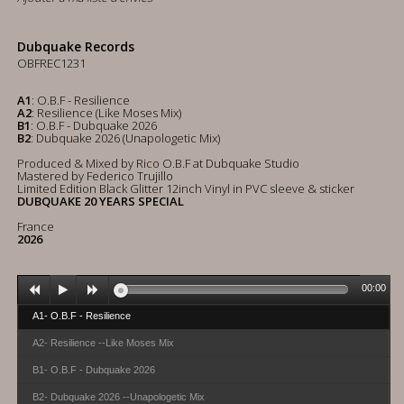
Dubquake Records
OBFREC1231
A1
: O.B.F - Resilience
A2
: Resilience (Like Moses Mix)
B1
: O.B.F - Dubquake 2026
B2
: Dubquake 2026 (Unapologetic Mix)
Produced & Mixed by Rico O.B.F at Dubquake Studio
Mastered by Federico Trujillo
Limited Edition Black Glitter 12inch Vinyl in PVC sleeve & sticker
DUBQUAKE 20 YEARS SPECIAL
France
2026
00:00
A1- O.B.F - Resilience
A2- Resilience --Like Moses Mix
B1- O.B.F - Dubquake 2026
B2- Dubquake 2026 --Unapologetic Mix