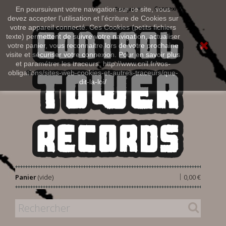
Connexion
En poursuivant votre navigation sur ce site, vous
Français
devez accepter l’utilisation et l'écriture de Cookies sur
votre appareil connecté. Ces Cookies (petits fichiers
texte) permettent de suivre votre navigation, actualiser
votre panier, vous reconnaitre lors de votre prochaine
visite et sécuriser votre connexion. Pour en savoir plus
et paramétrer les traceurs: http://www.cnil.fr/vos-
obligations/sites-web-cookies-et-autres-traceurs/que-
dit-la-loi/
|
Panier
(vide)
0,00 €