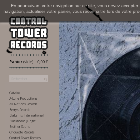
En poursuivant votre navigation sur ce site, vous devez accepter l’
navigation, actualiser votre panier, vous reconnaitre lors de votre pro
|
Panier
(vide)
0,00 €
Catalog
A-Lone Productions
All Nations Records
Berry's Records
Blakamix International
Blackboard Jungle
Brother Sound
Chouette Records
Control Tower Records