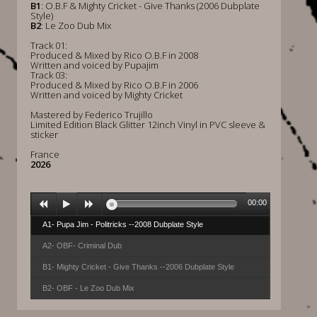
B1
: O.B.F & Mighty Cricket - Give Thanks (2006 Dubplate
Style)
B2
: Le Zoo Dub Mix
Track 01:
Produced & Mixed by Rico O.B.F in 2008
Written and voiced by Pupajim
Track 03:
Produced & Mixed by Rico O.B.F in 2006
Written and voiced by Mighty Cricket
Mastered by Federico Trujillo
Limited Edition Black Glitter 12inch Vinyl in PVC sleeve &
sticker
France
2026
00:00
A1- Pupa Jim - Politricks --2008 Dubplate Style
A2- OBF- Criminal Dub
B1- Mighty Cricket - Give Thanks --2006 Dubplate Style
B2- OBF - Le Zoo Dub Mix