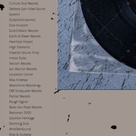
Culture Dub Records
Debtera (Jah Vibes Sound
System)
Dubalistik (kanka)
Dub Invasion
Dub-O-Matic Records
Earth & Power Records
Heartical Impact
High Elements
Imperial Sound Army
Indica Dubs
Itection Records
Jah Warrior Records
Livication Corner
Moa Anbessa
Moonshine Recordings
OBF Dubquake Records
Partial Records
Rough Signal
Roots Ista Posse Records
Rootsman 3000
Salomon Heritage
Storming Dub
WhoDemSound
Wise & Dubwise