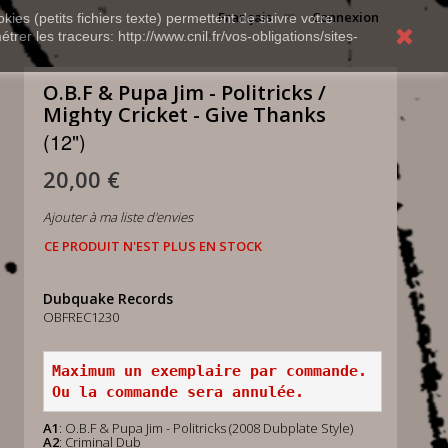
Français
Connexion
kies (petits fichiers texte) permettent de suivre votre
rer les traceurs: http://www.cnil.fr/vos-obligations/sites-
O.B.F & Pupa Jim - Politricks /
Mighty Cricket - Give Thanks
(12")
20,00 €
Ajouter à ma liste d'envies
CE PRODUIT N'EST PLUS EN STOCK
Dubquake Records
OBFREC1230
Maximum un exemplaire par commande.
Ou la commande sera annulée.
A1
: O.B.F & Pupa Jim - Politricks (2008 Dubplate Style)
A2
: Criminal Dub