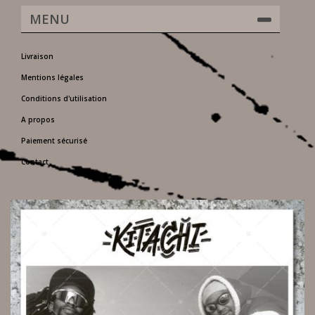
MENU
Livraison
Mentions légales
Conditions d'utilisation
A propos
Paiement sécurisé
Contact