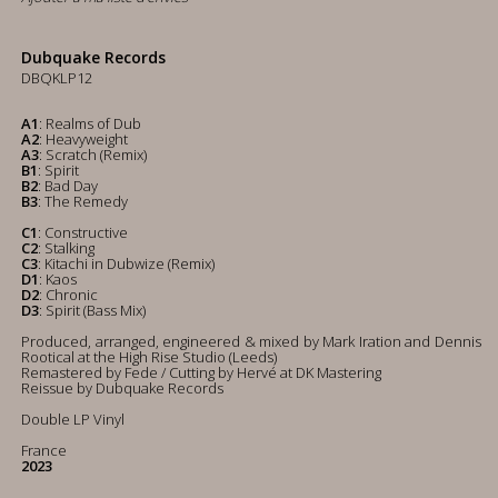
Dubquake Records
DBQKLP12
A1
: Realms of Dub
A2
: Heavyweight
A3
: Scratch (Remix)
B1
: Spirit
B2
: Bad Day
B3
: The Remedy
C1
: Constructive
C2
: Stalking
C3
: Kitachi in Dubwize (Remix)
D1
: Kaos
D2
: Chronic
D3
: Spirit (Bass Mix)
Produced, arranged, engineered & mixed by Mark Iration and Dennis
Rootical at the High Rise Studio (Leeds)
Remastered by Fede / Cutting by Hervé at DK Mastering
Reissue by Dubquake Records
Double LP Vinyl
France
2023