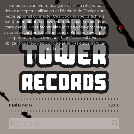
Connexion
En poursuivant votre navigation sur ce site, vous
Français
devez accepter l’utilisation et l'écriture de Cookies sur
votre appareil connecté. Ces Cookies (petits fichiers
texte) permettent de suivre votre navigation, actualiser
votre panier, vous reconnaitre lors de votre prochaine
visite et sécuriser votre connexion. Pour en savoir plus
et paramétrer les traceurs: http://www.cnil.fr/vos-
obligations/sites-web-cookies-et-autres-traceurs/que-
dit-la-loi/
|
Panier
(vide)
0,00 €