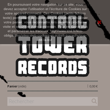
Connexion
En poursuivant votre navigation sur ce site, vous
Français
devez accepter l’utilisation et l'écriture de Cookies sur
votre appareil connecté. Ces Cookies (petits fichiers
texte) permettent de suivre votre navigation, actualiser
votre panier, vous reconnaitre lors de votre prochaine
visite et sécuriser votre connexion. Pour en savoir plus
et paramétrer les traceurs: http://www.cnil.fr/vos-
obligations/sites-web-cookies-et-autres-traceurs/que-
dit-la-loi/
|
Panier
(vide)
0,00 €