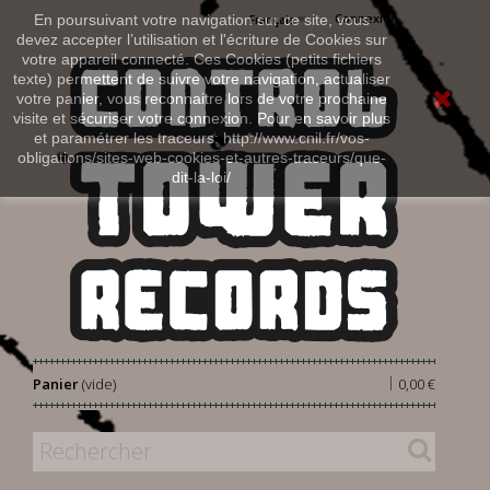
Connexion
En poursuivant votre navigation sur ce site, vous
Français
devez accepter l’utilisation et l'écriture de Cookies sur
votre appareil connecté. Ces Cookies (petits fichiers
texte) permettent de suivre votre navigation, actualiser
votre panier, vous reconnaitre lors de votre prochaine
visite et sécuriser votre connexion. Pour en savoir plus
et paramétrer les traceurs: http://www.cnil.fr/vos-
obligations/sites-web-cookies-et-autres-traceurs/que-
dit-la-loi/
|
Panier
(vide)
0,00 €