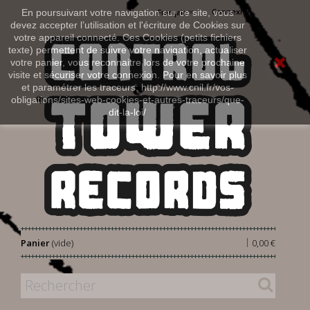
Connexion
En poursuivant votre navigation sur ce site, vous
Français
devez accepter l’utilisation et l'écriture de Cookies sur
votre appareil connecté. Ces Cookies (petits fichiers
texte) permettent de suivre votre navigation, actualiser
votre panier, vous reconnaitre lors de votre prochaine
visite et sécuriser votre connexion. Pour en savoir plus
et paramétrer les traceurs: http://www.cnil.fr/vos-
obligations/sites-web-cookies-et-autres-traceurs/que-
dit-la-loi/
|
Panier
(vide)
0,00 €