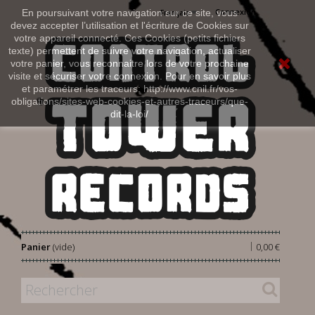
Connexion
En poursuivant votre navigation sur ce site, vous
Français
devez accepter l’utilisation et l'écriture de Cookies sur
votre appareil connecté. Ces Cookies (petits fichiers
texte) permettent de suivre votre navigation, actualiser
votre panier, vous reconnaitre lors de votre prochaine
visite et sécuriser votre connexion. Pour en savoir plus
et paramétrer les traceurs: http://www.cnil.fr/vos-
obligations/sites-web-cookies-et-autres-traceurs/que-
dit-la-loi/
|
Panier
(vide)
0,00 €