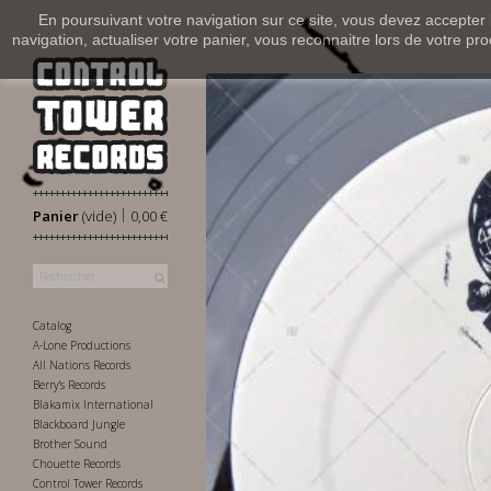
En poursuivant votre navigation sur ce site, vous devez accepter l’
navigation, actualiser votre panier, vous reconnaitre lors de votre pro
|
Panier
(vide)
0,00 €
Catalog
A-Lone Productions
All Nations Records
Berry's Records
Blakamix International
Blackboard Jungle
Brother Sound
Chouette Records
Control Tower Records