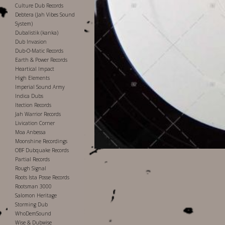
Culture Dub Records
Debtera (Jah Vibes Sound
System)
Dubalistik (kanka)
Dub Invasion
Dub-O-Matic Records
Earth & Power Records
Heartical Impact
High Elements
Imperial Sound Army
Indica Dubs
Itection Records
Jah Warrior Records
Livication Corner
Moa Anbessa
Moonshine Recordings
OBF Dubquake Records
Partial Records
Rough Signal
Roots Ista Posse Records
Rootsman 3000
Salomon Heritage
Storming Dub
WhoDemSound
Wise & Dubwise