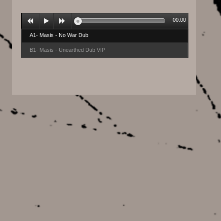
00:00
A1- Masis - No War Dub
B1- Masis - Unearthed Dub VIP