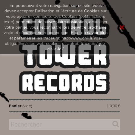
Connexion
En poursuivant votre navigation sur ce site, vous
Français
devez accepter l’utilisation et l'écriture de Cookies sur
votre appareil connecté. Ces Cookies (petits fichiers
texte) permettent de suivre votre navigation, actualiser
votre panier, vous reconnaitre lors de votre prochaine
visite et sécuriser votre connexion. Pour en savoir plus
et paramétrer les traceurs: http://www.cnil.fr/vos-
obligations/sites-web-cookies-et-autres-traceurs/que-
dit-la-loi/
|
Panier
(vide)
0,00 €