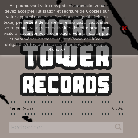
Connexion
En poursuivant votre navigation sur ce site, vous
Français
devez accepter l’utilisation et l'écriture de Cookies sur
votre appareil connecté. Ces Cookies (petits fichiers
texte) permettent de suivre votre navigation, actualiser
votre panier, vous reconnaitre lors de votre prochaine
visite et sécuriser votre connexion. Pour en savoir plus
et paramétrer les traceurs: http://www.cnil.fr/vos-
obligations/sites-web-cookies-et-autres-traceurs/que-
dit-la-loi/
|
Panier
(vide)
0,00 €