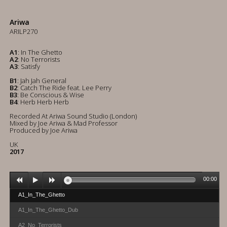
Ariwa
ARILP270
A1
: In The Ghetto
A2
: No Terrorists
A3
: Satisfy
B1
: Jah Jah General
B2
: Catch The Ride feat. Lee Perry
B3
: Be Conscious & Wise
B4
: Herb Herb Herb
Recorded At Ariwa Sound Studio (London)
Mixed by Joe Ariwa & Mad Professor
Produced by Joe Ariwa
UK
2017
00:00
A1_In_The_Ghetto
A1_In_The_Ghetto_Dub
A2_No_Terrorists