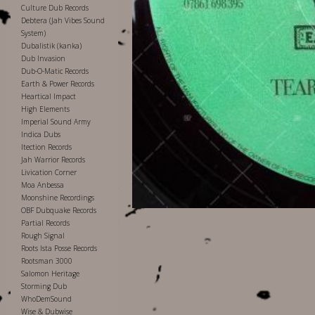
Culture Dub Records
Debtera (Jah Vibes Sound
System)
Dubalistik (kanka)
Dub Invasion
Dub-O-Matic Records
Earth & Power Records
Heartical Impact
High Elements
Imperial Sound Army
Indica Dubs
Itection Records
Jah Warrior Records
Livication Corner
Moa Anbessa
Moonshine Recordings
OBF Dubquake Records
Partial Records
Rough Signal
Roots Ista Posse Records
Rootsman 3000
Salomon Heritage
Storming Dub
WhoDemSound
Wise & Dubwise