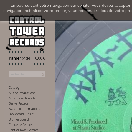
En poursuivant votre navigation sur ce site, vous devez accepter l’
navigation, actualiser votre panier, vous reconnaitre lors de votre pro
|
Panier
(vide)
0,00 €
Catalog
A-Lone Productions
All Nations Records
Berry's Records
Blakamix International
Blackboard Jungle
Brother Sound
Chouette Records
Control Tower Records