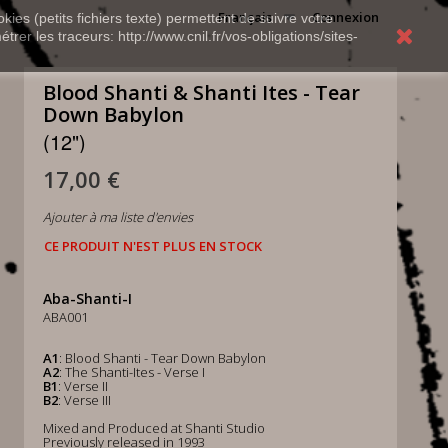
Français
Connexion
kies (petits fichiers texte) permettent de suivre votre
rer les traceurs: http://www.cnil.fr/vos-obligations/sites-
Blood Shanti & Shanti Ites - Tear
Down Babylon
(12")
17,00 €
Ajouter à ma liste d'envies
CE PRODUIT N'EST PLUS EN STOCK
Aba-Shanti-I
ABA001
A1
: Blood Shanti - Tear Down Babylon
A2
: The Shanti-Ites - Verse I
B1
: Verse II
B2
: Verse III
Mixed and Produced at Shanti Studio
Previously released in 1993