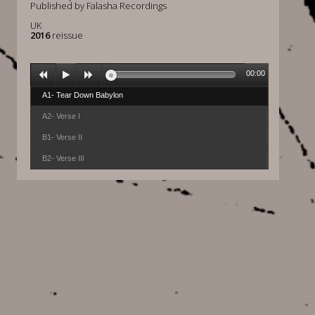
Published by Falasha Recordings
UK
2016
reissue
00:00
A1- Tear Down Babylon
A2- Verse I
B1- Verse II
B2- Verse III