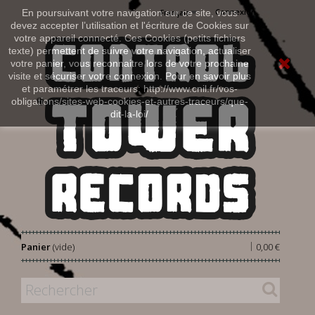
Connexion
En poursuivant votre navigation sur ce site, vous
Français
devez accepter l’utilisation et l'écriture de Cookies sur
votre appareil connecté. Ces Cookies (petits fichiers
texte) permettent de suivre votre navigation, actualiser
votre panier, vous reconnaitre lors de votre prochaine
visite et sécuriser votre connexion. Pour en savoir plus
et paramétrer les traceurs: http://www.cnil.fr/vos-
obligations/sites-web-cookies-et-autres-traceurs/que-
dit-la-loi/
|
Panier
(vide)
0,00 €