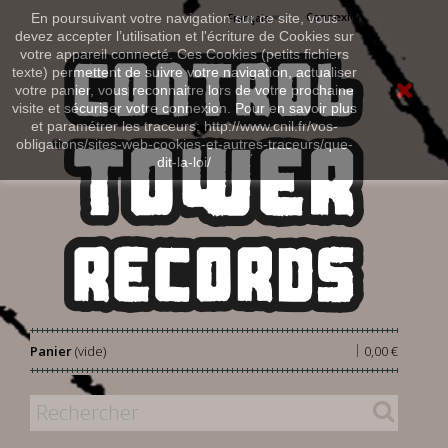
Connexion
En poursuivant votre navigation sur ce site, vous
Français
devez accepter l’utilisation et l'écriture de Cookies sur
votre appareil connecté. Ces Cookies (petits fichiers
texte) permettent de suivre votre navigation, actualiser
votre panier, vous reconnaitre lors de votre prochaine
visite et sécuriser votre connexion. Pour en savoir plus
et paramétrer les traceurs: http://www.cnil.fr/vos-
obligations/sites-web-cookies-et-autres-traceurs/que-
dit-la-loi/
|
Panier
(vide)
0,00 €