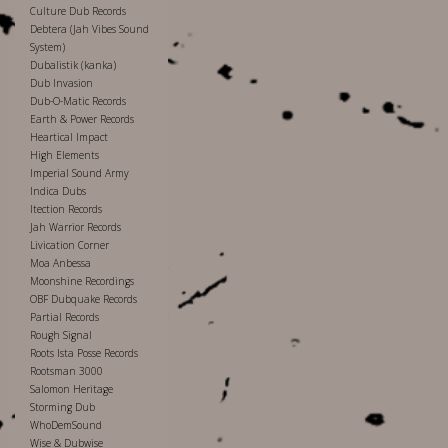
Culture Dub Records
Debtera (Jah Vibes Sound
System)
Dubalistik (kanka)
Dub Invasion
Dub-O-Matic Records
Earth & Power Records
Heartical Impact
High Elements
Imperial Sound Army
Indica Dubs
Itection Records
Jah Warrior Records
Livication Corner
Moa Anbessa
Moonshine Recordings
OBF Dubquake Records
Partial Records
Rough Signal
Roots Ista Posse Records
Rootsman 3000
Salomon Heritage
Storming Dub
WhoDemSound
Wise & Dubwise