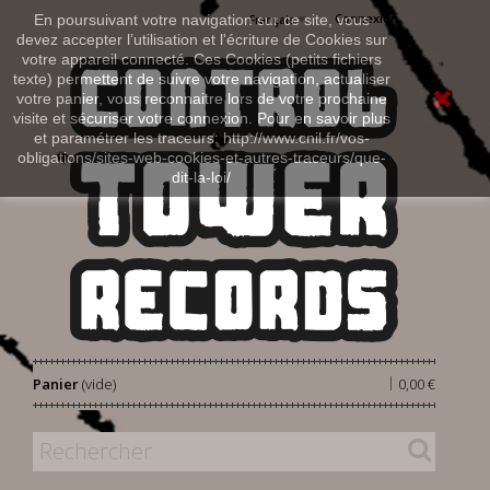
Connexion
En poursuivant votre navigation sur ce site, vous
Français
devez accepter l’utilisation et l'écriture de Cookies sur
votre appareil connecté. Ces Cookies (petits fichiers
texte) permettent de suivre votre navigation, actualiser
votre panier, vous reconnaitre lors de votre prochaine
visite et sécuriser votre connexion. Pour en savoir plus
et paramétrer les traceurs: http://www.cnil.fr/vos-
obligations/sites-web-cookies-et-autres-traceurs/que-
dit-la-loi/
|
Panier
(vide)
0,00 €