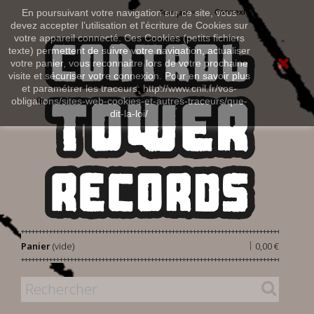
Connexion
En poursuivant votre navigation sur ce site, vous
Français
devez accepter l’utilisation et l'écriture de Cookies sur
votre appareil connecté. Ces Cookies (petits fichiers
texte) permettent de suivre votre navigation, actualiser
votre panier, vous reconnaitre lors de votre prochaine
visite et sécuriser votre connexion. Pour en savoir plus
et paramétrer les traceurs: http://www.cnil.fr/vos-
obligations/sites-web-cookies-et-autres-traceurs/que-
dit-la-loi/
|
Panier
(vide)
0,00 €