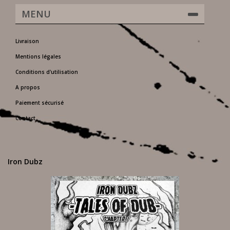
MENU
Livraison
Mentions légales
Conditions d'utilisation
A propos
Paiement sécurisé
Contact
Iron Dubz