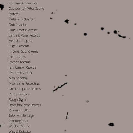
Culture Dub Records
Debtera (Jah Vibes Sound
System)
Dubalistik (kanka)
Dub Invasion
Dub-O-Matic Records
Earth & Power Records
Heartical Impact
High Elements
Imperial Sound Army
Indica Dubs
Itection Records
Jah Warrior Records
Livication Corner
Moa Anbessa
Moonshine Recordings
OBF Dubquake Records
Partial Records
Rough Signal
Roots Ista Posse Records
Rootsman 3000
Salomon Heritage
Storming Dub
WhoDemSound
Wise & Dubwise