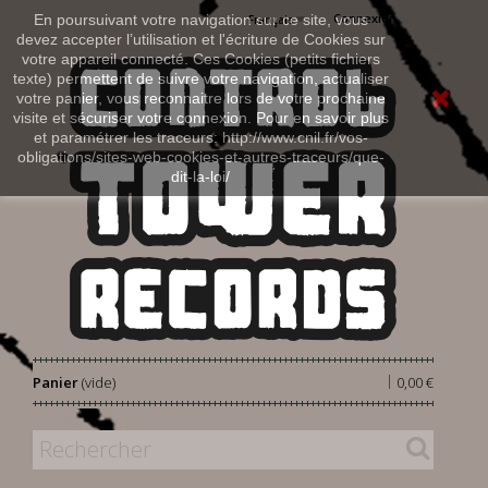
Connexion
En poursuivant votre navigation sur ce site, vous
Français
devez accepter l’utilisation et l'écriture de Cookies sur
votre appareil connecté. Ces Cookies (petits fichiers
texte) permettent de suivre votre navigation, actualiser
votre panier, vous reconnaitre lors de votre prochaine
visite et sécuriser votre connexion. Pour en savoir plus
et paramétrer les traceurs: http://www.cnil.fr/vos-
obligations/sites-web-cookies-et-autres-traceurs/que-
dit-la-loi/
|
Panier
(vide)
0,00 €