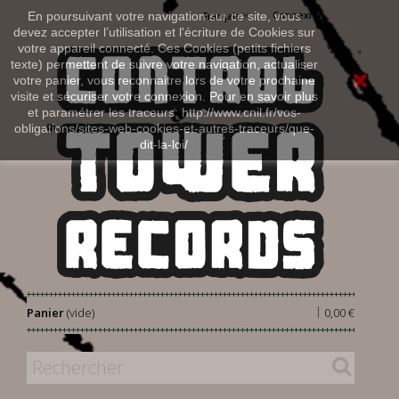
Connexion
En poursuivant votre navigation sur ce site, vous
Français
devez accepter l’utilisation et l'écriture de Cookies sur
votre appareil connecté. Ces Cookies (petits fichiers
texte) permettent de suivre votre navigation, actualiser
votre panier, vous reconnaitre lors de votre prochaine
visite et sécuriser votre connexion. Pour en savoir plus
et paramétrer les traceurs: http://www.cnil.fr/vos-
obligations/sites-web-cookies-et-autres-traceurs/que-
dit-la-loi/
|
Panier
(vide)
0,00 €