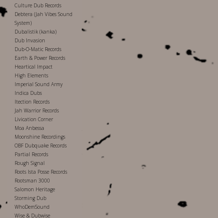
Culture Dub Records
Debtera (Jah Vibes Sound
System)
Dubalistik (kanka)
Dub Invasion
Dub-O-Matic Records
Earth & Power Records
Heartical Impact
High Elements
Imperial Sound Army
Indica Dubs
Itection Records
Jah Warrior Records
Livication Corner
Moa Anbessa
Moonshine Recordings
OBF Dubquake Records
Partial Records
Rough Signal
Roots Ista Posse Records
Rootsman 3000
Salomon Heritage
Storming Dub
WhoDemSound
Wise & Dubwise