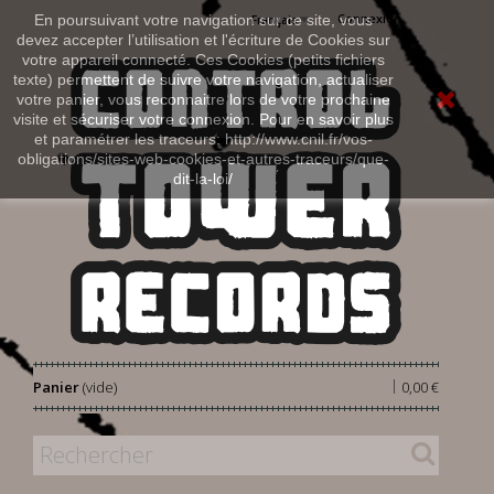
Connexion
En poursuivant votre navigation sur ce site, vous
Français
devez accepter l’utilisation et l'écriture de Cookies sur
votre appareil connecté. Ces Cookies (petits fichiers
texte) permettent de suivre votre navigation, actualiser
votre panier, vous reconnaitre lors de votre prochaine
visite et sécuriser votre connexion. Pour en savoir plus
et paramétrer les traceurs: http://www.cnil.fr/vos-
obligations/sites-web-cookies-et-autres-traceurs/que-
dit-la-loi/
|
Panier
(vide)
0,00 €