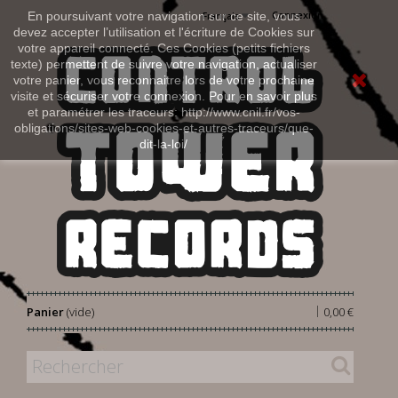
Connexion
En poursuivant votre navigation sur ce site, vous
Français
devez accepter l’utilisation et l'écriture de Cookies sur
votre appareil connecté. Ces Cookies (petits fichiers
texte) permettent de suivre votre navigation, actualiser
votre panier, vous reconnaitre lors de votre prochaine
visite et sécuriser votre connexion. Pour en savoir plus
et paramétrer les traceurs: http://www.cnil.fr/vos-
obligations/sites-web-cookies-et-autres-traceurs/que-
dit-la-loi/
|
Panier
(vide)
0,00 €