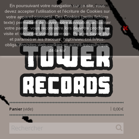
Connexion
En poursuivant votre navigation sur ce site, vous
Français
devez accepter l’utilisation et l'écriture de Cookies sur
votre appareil connecté. Ces Cookies (petits fichiers
texte) permettent de suivre votre navigation, actualiser
votre panier, vous reconnaitre lors de votre prochaine
visite et sécuriser votre connexion. Pour en savoir plus
et paramétrer les traceurs: http://www.cnil.fr/vos-
obligations/sites-web-cookies-et-autres-traceurs/que-
dit-la-loi/
|
Panier
(vide)
0,00 €